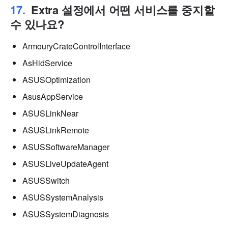
Extra 설정에서 어떤 서비스를 중지할
수 있나요?
ArmouryCrateControlInterface
AsHidService
ASUSOptimization
AsusAppService
ASUSLinkNear
ASUSLinkRemote
ASUSSoftwareManager
ASUSLiveUpdateAgent
ASUSSwitch
ASUSSystemAnalysis
ASUSSystemDiagnosis